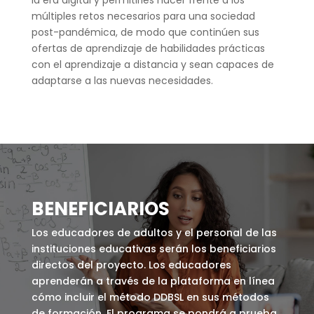
la era digital y permitirles hacer frente a los
múltiples retos necesarios para una sociedad
post-pandémica, de modo que continúen sus
ofertas de aprendizaje de habilidades prácticas
con el aprendizaje a distancia y sean capaces de
adaptarse a las nuevas necesidades.
BENEFICIARIOS
Los educadores de adultos y el personal de las
instituciones educativas serán los beneficiarios
directos del proyecto. Los educadores
aprenderán a través de la plataforma en línea
cómo incluir el método DDBSL en sus métodos
de formación. El programa se pondrá a prueba